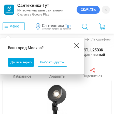
Сантехника-Тут
×
СКАЧАТЬ
Интернет-магазин сантехники
Скачать в Google Play
Меню
Главная
Светильники
Maytoni
Core
Ландшафтный с
Ваш город
Москва
?
Ландшафтный светильник Maytoni Core O495FL-L25B3K
цвет плафона/подвески черный, цвет арматуры черный
Да, все верно
Выбрать другой
Поделиться
Избранное
Сравнить