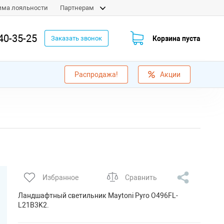
мма лояльности
Партнерам
40-35-25
Корзина пуста
Заказать звонок
Распродажа!
Акции
Избранное
Сравнить
Ландшафтный светильник Maytoni Pyro O496FL-
L21B3K2.