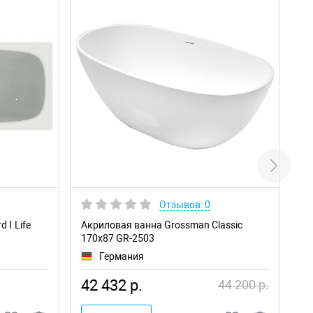
Отзывов: 0
 I.Life
Акриловая ванна Grossman Classic
Ду
170х87 GR-2503
с 
Германия
42 432 р.
4
44 200 р.