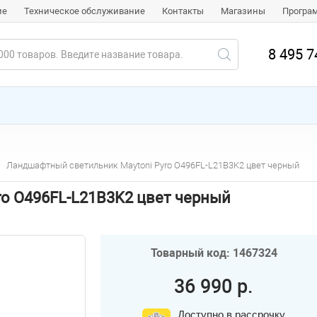
ие
Техническое обслуживание
Контакты
Магазины
Програ
8 495 7
Ландшафтный светильник Maytoni Pyro O496FL-L21B3K2 цвет черный
o O496FL-L21B3K2 цвет черный
Товарный код: 1467324
36 990 р.
Доступно в рассрочку