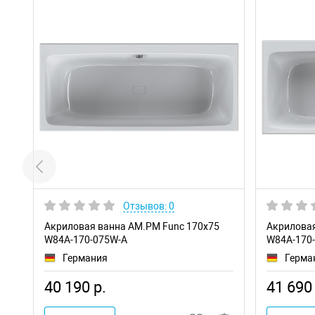
Отзывов: 0
Акриловая ванна AM.PM Func 170х75
Акриловая
W84A-170-075W-A
W84A-170
Германия
Герма
40 190 р.
41 690 