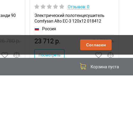
Отзывов: 0
канди 90
Электрический полотенцесушитель
См
Comfysan Alto EC-3 120х12 018412
71
Россия
23 712 р.
1
26 780 р.
24 700 р.
Согласен
Посмотреть
Корзина пуста