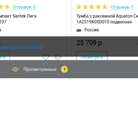
Отзывов: 5
Отзывов: 1
мпакт Santek Лига
Тумба с раковиной Aquaton С
197
1A2519K0SD010 подвесная
я
Россия
.
25 709 р.
 используем cookies
еть
Посмотреть
Просмотренные
1