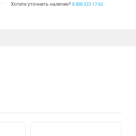
Хотите уточнить наличие?
8 800 222-17-62
г. Санкт-Петербург, ул. Ивана Черных д. 29
Шоурум г. Краснодар
г. Краснодар, коттеджный посёлок Близкий, ул. Ивана Шкабуры
д. 8, помещение 4,5