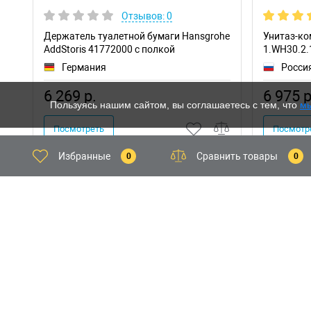
Отзывов: 0
Держатель туалетной бумаги Hansgrohe
Унитаз-ко
AddStoris 41772000 с полкой
1.WH30.2.
Германия
Росси
6 269 р.
6 975 р
Пользуясь нашим сайтом, вы соглашаетесь с тем, что
мы
Посмотреть
Посмотр
Избранные
Сравнить товары
0
0