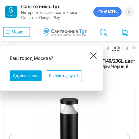
Сантехника-Тут
×
СКАЧАТЬ
Интернет-магазин сантехники
Скачать в Google Play
Меню
Главная
Уличное освещение
Odeon Light
Hulk
Лан
Ваш город
Москва
?
Ландшафтный светильник Odeon Light Hulk 7140/20GL цвет
плафона/подвески Прозрачный, цвет арматуры Черный
Да, все верно
Выбрать другой