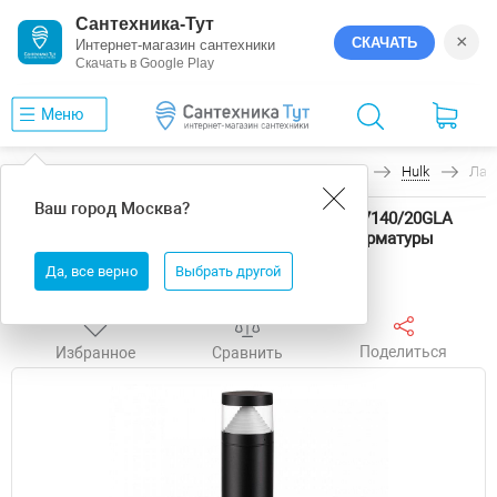
Сантехника-Тут
×
СКАЧАТЬ
Интернет-магазин сантехники
Скачать в Google Play
Меню
Главная
Уличное освещение
Odeon Light
Hulk
Лан
Ваш город
Москва
?
Ландшафтный светильник Odeon Light Hulk 7140/20GLA
цвет плафона/подвески Прозрачный, цвет арматуры
Черный
Да, все верно
Выбрать другой
Поделиться
Избранное
Сравнить