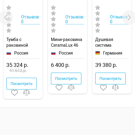
Отзывов:
Отзывов:
Отзывов:
0
0
0
Тумба с
Мини-раковина
Душевая
раковиной
CeramaLux 46
система
SanVit Кубэ-1 60
6240
WasserKRAFT
Россия
Россия
Германия
kkube1060 с
Elbe A17702
фактурой под
35 324 р.
6 400 р.
39 380 р.
дерево
41 612 р.
подвесная
Посмотреть
Посмотреть
Посмотреть