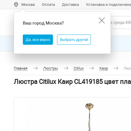
Москва
Оплата
Доставка
Установка и подключен
Ваш город
Москва
?
Да, все верно
Выбрать другой
Все товары
Бренды
Главная
Люстры
Citilux
Каир
Люс
Люстра Citilux Каир CL419185 цвет п