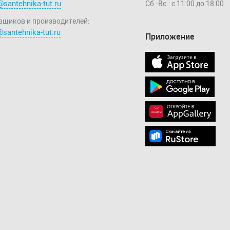
@santehnika-tut.ru
Сб.-Вс.: с 11:00 до 18:00
вщиков и производителей:
santehnika-tut.ru
Приложение