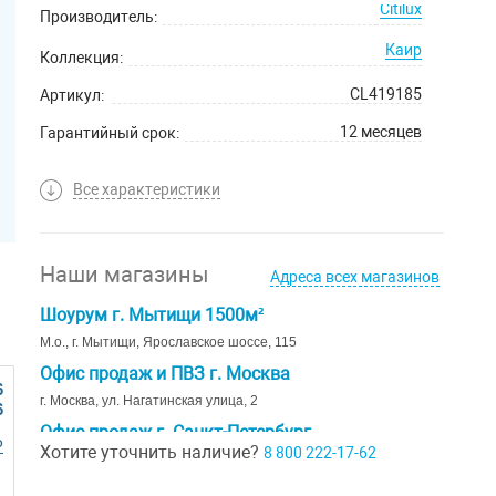
Citilux
Производитель:
Каир
Коллекция:
CL419185
Артикул:
12 месяцев
Гарантийный срок:
Все характеристики
Наши магазины
Адреса всех магазинов
Шоурум г. Мытищи 1500м²
М.о., г. Мытищи, Ярославское шоссе, 115
Офис продаж и ПВЗ г. Москва
6
г. Москва, ул. Нагатинская улица, 2
6
Офис продаж г. Санкт-Петербург
Р
Хотите уточнить наличие?
8 800 222-17-62
г. Санкт-Петербург, ул. Ивана Черных д. 29
Шоурум г. Краснодар