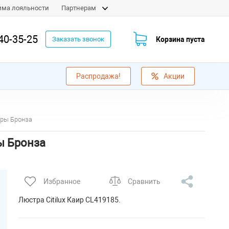
мма лояльности
Партнерам
40-35-25
Корзина пуста
Заказать звонок
Распродажа!
Акции
уры Бронза
ы Бронза
Избранное
Сравнить
Люстра Citilux Каир CL419185.