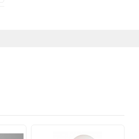
г. Краснодар, коттеджный посёлок Близкий, ул. Ивана Шкабуры
д. 8, помещение 4,5