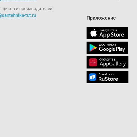
вщиков и производителей:
santehnika-tut.ru
Приложение