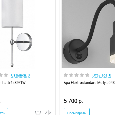
Отзывов: 0
Отзывов: 0
n Latti 6589/1W
Бра Elektrostandard Molly a04
.
5 700 р.
еть
Посмотреть