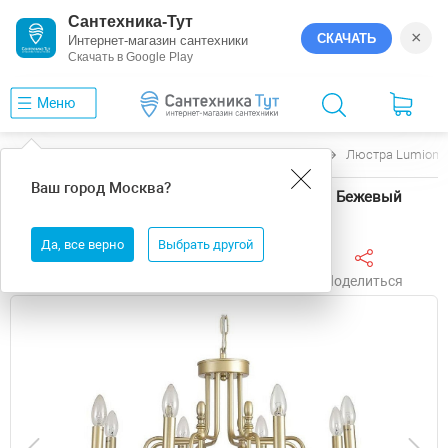
Сантехника-Тут
×
СКАЧАТЬ
Интернет-магазин сантехники
Скачать в Google Play
Меню
Главная
Люстры
Lumion
SUANA
Люстра Lumion 
Ваш город
Москва
?
Люстра Lumion SUANA 8318/8 цвет арматуры Бежевый
Да, все верно
Выбрать другой
Поделиться
Избранное
Сравнить