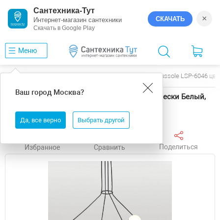
Сантехника-Тут
×
СКАЧАТЬ
Интернет-магазин сантехники
Скачать в Google Play
Меню
Главная
Люстры
Lussole
Люстра Lussole LSP-6046 цве
Ваш город
Москва
?
Люстра Lussole LSP-6046 цвет плафона/подвески Белый,
Бронза, цвет арматуры Бронза, Черный
Да, все верно
Выбрать другой
Поделиться
Избранное
Сравнить