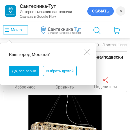
Сантехника-Тут
×
СКАЧАТЬ
Интернет-магазин сантехники
Скачать в Google Play
Меню
Главная
Люстры
Lussole
Presidio
Люстра Lussole
Ваш город
Москва
?
Люстра Lussole Presidio LSP-6043 цвет плафона/подвески
Прозрачный, цвет арматуры Золото
Да, все верно
Выбрать другой
Поделиться
Избранное
Сравнить