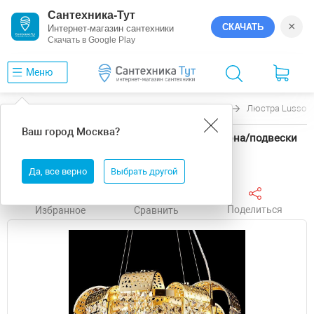
Сантехника-Тут
×
СКАЧАТЬ
Интернет-магазин сантехники
Скачать в Google Play
Меню
Главная
Люстры
Lussole
Presidio
Люстра Lussole
Ваш город
Москва
?
Люстра Lussole Presidio LSP-6044 цвет плафона/подвески
Прозрачный, цвет арматуры Золото
Да, все верно
Выбрать другой
Поделиться
Избранное
Сравнить