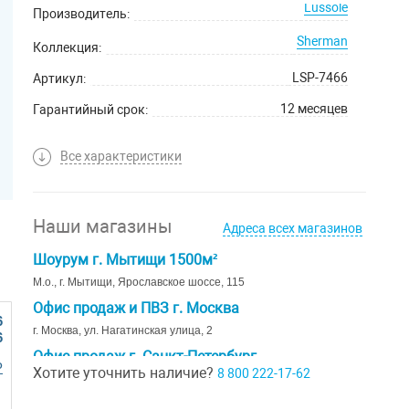
Lussole
Производитель:
Sherman
Коллекция:
LSP-7466
Артикул:
12 месяцев
Гарантийный срок:
Все характеристики
Наши магазины
Адреса всех магазинов
Шоурум г. Мытищи 1500м²
М.о., г. Мытищи, Ярославское шоссе, 115
Офис продаж и ПВЗ г. Москва
6
г. Москва, ул. Нагатинская улица, 2
6
Офис продаж г. Санкт-Петербург
Р
Хотите уточнить наличие?
8 800 222-17-62
г. Санкт-Петербург, ул. Ивана Черных д. 29
Шоурум г. Краснодар