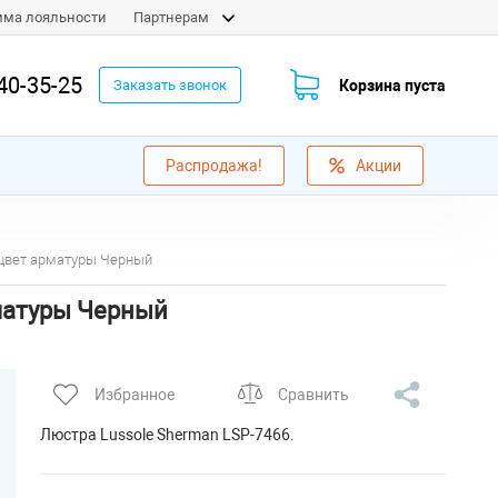
мма лояльности
Партнерам
40-35-25
Корзина пуста
Заказать звонок
Распродажа!
Акции
 цвет арматуры Черный
матуры Черный
Избранное
Сравнить
Люстра Lussole Sherman LSP-7466.