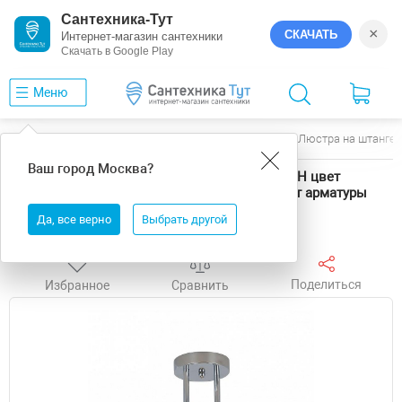
Сантехника-Тут
×
СКАЧАТЬ
Интернет-магазин сантехники
Скачать в Google Play
Меню
Главная
Люстры
Freya
Course
Люстра на штанге 
Ваш город
Москва
?
Люстра на штанге Freya Course FR5136PL-04CH цвет
плафона/подвески Белый, Коричневый, цвет арматуры
Хром
Да, все верно
Выбрать другой
Поделиться
Избранное
Сравнить