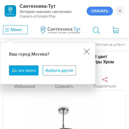
Сантехника-Тут
×
СКАЧАТЬ
Интернет-магазин сантехники
Скачать в Google Play
Меню
Главная
Люстры
Freya
Lumix
Люстра на штанге F
Ваш город
Москва
?
Люстра на штанге Freya Lumix FR5323CL-04CH цвет
плафона/подвески Прозрачный, цвет арматуры Хром
Да, все верно
Выбрать другой
Поделиться
Избранное
Сравнить