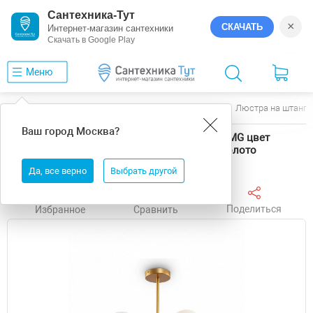
Сантехника-Тут
×
СКАЧАТЬ
Интернет-магазин сантехники
Скачать в Google Play
Меню
Главная
Люстры
Freya
Majesty
Люстра на штанге
Ваш город
Москва
?
Люстра на штанге Freya Majesty FR5125PL-08MG цвет
плафона/подвески Белый, цвет арматуры Золото
Да, все верно
Выбрать другой
Поделиться
Избранное
Сравнить