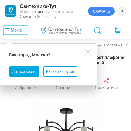
Сантехника-Тут
×
СКАЧАТЬ
Интернет-магазин сантехники
Скачать в Google Play
Меню
Главная
Люстры
Lumion
GLORIYA
Люстра на штан
Ваш город
Москва
?
Люстра на штанге Lumion GLORIYA 8273/5C цвет плафона/
подвески Белый, цвет арматуры Серый, Черный
Да, все верно
Выбрать другой
Поделиться
Избранное
Сравнить