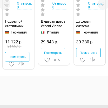
Отзывов:
Отзывов:
Отзывов:
0
0
0
Подвесной
Душевая дверь
Душевая
светильник
Veconi Vianno
система
Maytoni Modern
VN-72B 130
WasserKRAFT
Германия
Италия
Германия
Manfred
VN72B-130-01-
Elbe A17702
MOD600PL-09W
C4
11 122 р.
29 543 р.
39 380 р.
21 667 р.
Посмотреть
Посмотреть
Посмотреть