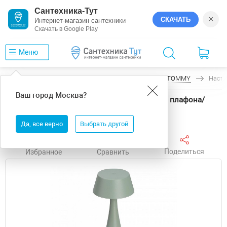
Сантехника-Тут
×
СКАЧАТЬ
Интернет-магазин сантехники
Скачать в Google Play
Меню
Главная
Настольные лампы
Arlight
TOMMY
Насто
Ваш город
Москва
?
Настольная лампа Arlight TOMMY 56087 цвет плафона/
подвески , цвет арматуры
Да, все верно
Выбрать другой
Поделиться
Избранное
Сравнить