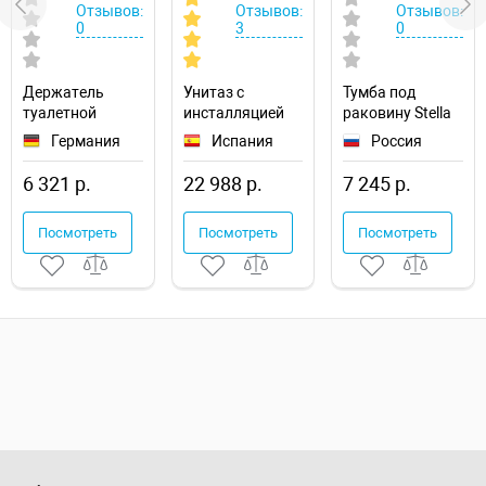
Отзывов:
Отзывов:
Отзывов:
0
3
0
Держатель
Унитаз с
Тумба под
туалетной
инсталляцией
раковину Stella
бумаги
Roca The Gap
Polar Фаворита
Германия
Испания
Россия
Hansgrohe
893104100
60 SP-00000163
AddStoris
6 321 р.
22 988 р.
7 245 р.
41772000 с
полкой
Посмотреть
Посмотреть
Посмотреть