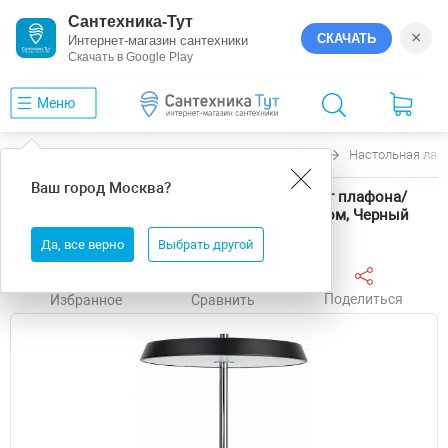
Сантехника-Тут
×
СКАЧАТЬ
Интернет-магазин сантехники
Скачать в Google Play
Меню
Главная
Светильники
Citilux
LINA
Настольная ламп
Ваш город
Москва
?
Настольная лампа Citilux LINA CL812011 цвет плафона/
подвески Белый, Черный, цвет арматуры Хром, Черный
Да, все верно
Выбрать другой
Поделиться
Избранное
Сравнить