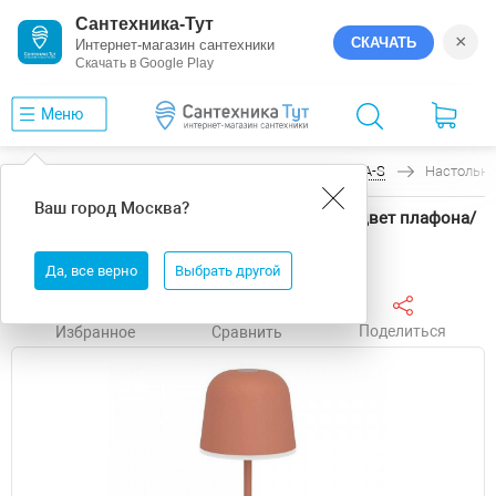
Сантехника-Тут
×
СКАЧАТЬ
Интернет-магазин сантехники
Скачать в Google Play
Меню
Главная
Светильники
Eglo
MANNERA-S
Настольна
Ваш город
Москва
?
Настольная лампа Eglo MANNERA-S 901938 цвет плафона/
подвески Красный, цвет арматуры Красный
Да, все верно
Выбрать другой
Поделиться
Избранное
Сравнить