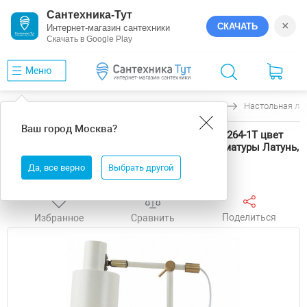
Сантехника-Тут
×
СКАЧАТЬ
Интернет-магазин сантехники
Скачать в Google Play
Меню
Главная
Светильники
Moderli
Artis
Настольная лам
Ваш город
Москва
?
Настольная лампа офисная Moderli Artis V11264-1T цвет
плафона/подвески Слоновая кость, цвет арматуры Латунь,
Слоновая кость
Да, все верно
Выбрать другой
Поделиться
Избранное
Сравнить