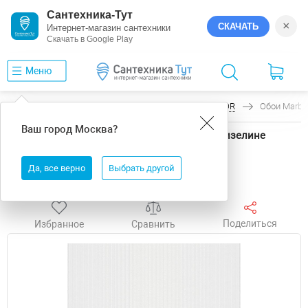
Сантехника-Тут
×
СКАЧАТЬ
Интернет-магазин сантехники
Скачать в Google Play
Меню
Главная
Обои
Marburg
PATENT DECOR
Обои Marbur
Ваш город
Москва
?
Обои Marburg Patent Decor 9224 Винил на флизелине
(1,06*25) Белый, Полоса
Да, все верно
Выбрать другой
Есть в шоу-руме
Поделиться
Избранное
Сравнить