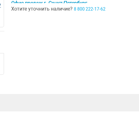
Офис продаж г. Санкт-Петербург
Р
Хотите уточнить наличие?
8 800 222-17-62
г. Санкт-Петербург, ул. Ивана Черных д. 29
Шоурум г. Краснодар
г. Краснодар, коттеджный посёлок Близкий, ул. Ивана Шкабуры
д. 8, помещение 4,5