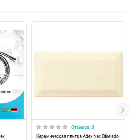
Отзывов: 0
lex
Керамическая плитка Adex Neri Biselado
Ви