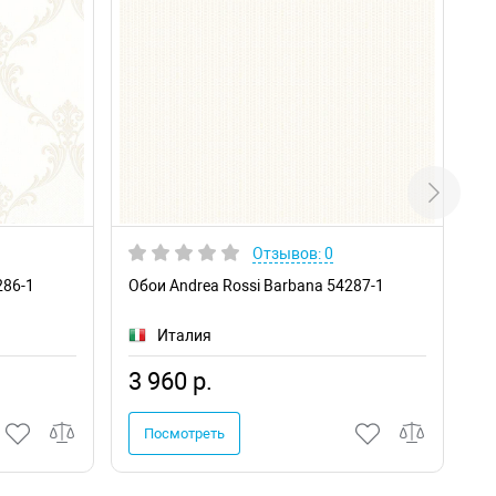
Отзывов: 0
286-1
Обои Andrea Rossi Barbana 54287-1
Об
Италия
3 960 р.
3
Посмотреть