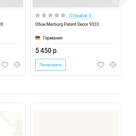
Отзывов: 0
30
Обои Marburg Patent Decor 9333
Об
Германия
5 450 р.
6
Посмотреть