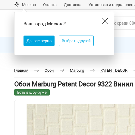
Москва
Оплата
Доставка
Установка и подключен
Ваш город
Москва
?
Да, все верно
Выбрать другой
Все товары
Бренды
Главная
Обои
Marburg
PATENT DECOR
Обои Marburg Patent Decor 9322 Винил
Есть в шоу-руме