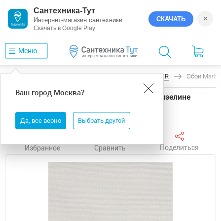
Сантехника-Тут
×
СКАЧАТЬ
Интернет-магазин сантехники
Скачать в Google Play
Меню
Главная
Обои
Marburg
PATENT DECOR
Обои Marbur
Ваш город
Москва
?
Обои Marburg Patent Decor 9347 Винил на флизелине
(1,06*25) Белый, Рогожка
Да, все верно
Выбрать другой
Поделиться
Избранное
Сравнить