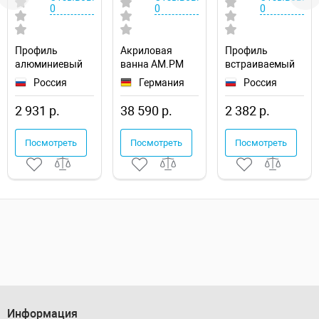
0
0
0
Профиль
Акриловая
Профиль
алюминиевый
ванна AM.PM
встраиваемый
Arlight ARH-
Func 170х70
Arlight MIC
Россия
Германия
Россия
DECORE-S12-
W84A-170-070W-
40019
LINE-EDGE-2000
A
2 931 р.
38 590 р.
2 382 р.
ANOD 023894
Посмотреть
Посмотреть
Посмотреть
Информация