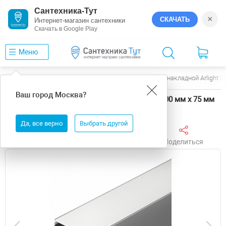
Сантехника-Тут
×
СКАЧАТЬ
Интернет-магазин сантехники
Скачать в Google Play
Меню
Главная
Электрика
Arlight
Профиль накладной Arlight 5
Ваш город
Москва
?
Профиль накладной Arlight 56348 75 мм х 2500 мм х 75 мм
Да, все верно
Выбрать другой
Поделиться
Избранное
Сравнить