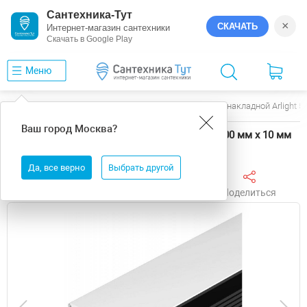
Сантехника-Тут
×
СКАЧАТЬ
Интернет-магазин сантехники
Скачать в Google Play
Меню
Главная
Электрика
Arlight
Профиль накладной Arlight 5
Ваш город
Москва
?
Профиль накладной Arlight 56908 15 мм х 2000 мм х 10 мм
Да, все верно
Выбрать другой
Поделиться
Избранное
Сравнить