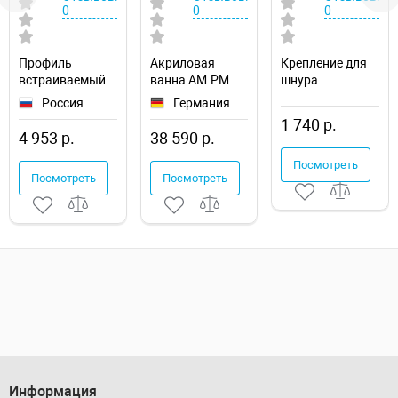
0
0
0
Профиль
Акриловая
Крепление для
встраиваемый
ванна AM.PM
шнура
Arlight LINIA32
Func 170х70
Elektrostandard
Россия
Германия
056262
W84A-170-070W-
Full light
1 740 р.
A
a063430
4 953 р.
38 590 р.
Посмотреть
Посмотреть
Посмотреть
Информация