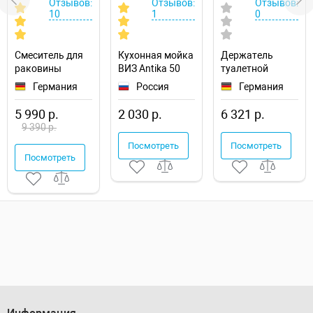
Отзывов:
Отзывов:
Отзывов:
10
1
0
Смеситель для
Кухонная мойка
Держатель
раковины
ВИЗ Antika 50
туалетной
AM.PM X-Joy
AMC-51101
бумаги
Германия
Россия
Германия
F85A02100
Hansgrohe
AddStoris
5 990 р.
2 030 р.
6 321 р.
41772000 с
9 390 р.
полкой
Посмотреть
Посмотреть
Посмотреть