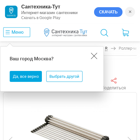
Сантехника-Тут
×
СКАЧАТЬ
Интернет-магазин сантехники
Скачать в Google Play
Меню
Главная
Аксессуары для кухни
ZorG
R
Роллер-мат
Ваш город
Москва
?
Роллер-мат ZorG R C 10 Нержавеющая сталь
Да, все верно
Выбрать другой
Поделиться
Избранное
Сравнить