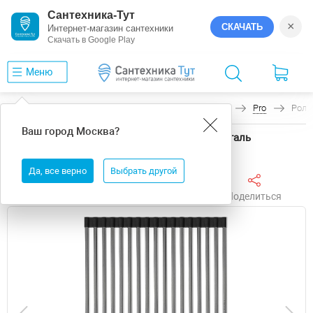
Сантехника-Тут
×
СКАЧАТЬ
Интернет-магазин сантехники
Скачать в Google Play
Меню
Главная
Аксессуары для кухни
Paulmark
Pro
Ролл
Ваш город
Москва
?
Ролл-мат Paulmark Pro R405-GM Вороненая сталь
Да, все верно
Выбрать другой
Поделиться
Избранное
Сравнить