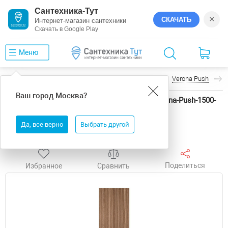
Сантехника-Тут
×
СКАЧАТЬ
Интернет-магазин сантехники
Скачать в Google Play
Меню
Главная
Мебель для ванной
Art&Max
Verona Push
Ваш город
Москва
?
Шкаф пенал Art&Max Verona Push 40 AM-Verona-Push-1500-
2A-SC-KV подвесной цвет Кадена Вуд
Да, все верно
Выбрать другой
Выгода
Поделиться
Избранное
Сравнить