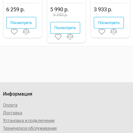
Клио 50
F85A02100
WC.WH/Best/DM/WH
1WH501770
6 259 р.
5 990 р.
3 933 р.
9 390 р.
Посмотреть
Посмотреть
Посмотреть
Информация
Оплата
Доставка
Установка и подключение
Техническое обслуживание