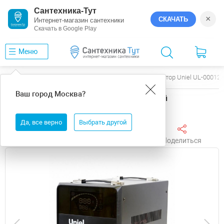
Сантехника-Тут
×
СКАЧАТЬ
Интернет-магазин сантехники
Скачать в Google Play
Меню
Главная
Электрика
Uniel
Стабилизатор Uniel UL-00012
Ваш город
Москва
?
Стабилизатор Uniel UL-00012861 цвет Черный
Да, все верно
Выбрать другой
Поделиться
Избранное
Сравнить