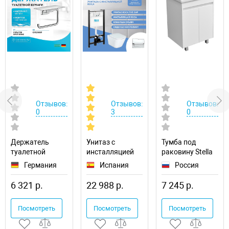
Отзывов:
Отзывов:
Отзывов:
0
3
0
Держатель
Унитаз с
Тумба под
туалетной
инсталляцией
раковину Stella
бумаги
Roca The Gap
Polar Фаворита
Германия
Испания
Россия
Hansgrohe
893104100
60 SP-00000163
AddStoris
6 321 р.
22 988 р.
7 245 р.
41772000 с
полкой
Посмотреть
Посмотреть
Посмотреть