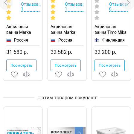
Отзывов:
Отзывов:
Отзывов:
1
1
0
Акриловая
Акриловая
Акриловая
ванна Marka
ванна Marka
ванна Timo Mika
One Modern
One Modern
180x80
Россия
Россия
Финляндия
180х70
180х75
MIKA1880
01мод1870
01мод1875
31 680 р.
32 582 р.
32 200 р.
Посмотреть
Посмотреть
Посмотреть
С этим товаром покупают