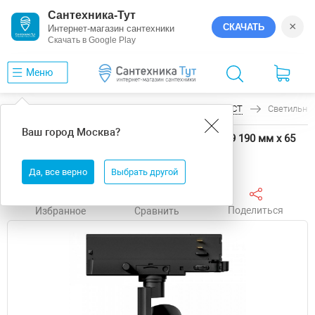
Сантехника-Тут
×
СКАЧАТЬ
Интернет-магазин сантехники
Скачать в Google Play
Меню
Главная
Светильники
Arlight
ARTIFACT
Светильник
Ваш город
Москва
?
Светильник на штанге Arlight ARTIFACT 57109 190 мм х 65
мм х 220 мм
Да, все верно
Выбрать другой
Поделиться
Избранное
Сравнить