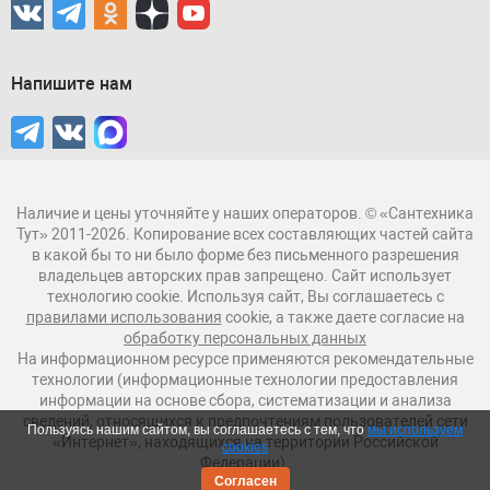
Напишите нам
Наличие и цены уточняйте у наших операторов. © «Сантехника
Тут» 2011-2026. Копирование всех составляющих частей сайта
в какой бы то ни было форме без письменного разрешения
владельцев авторских прав запрещено. Сайт использует
технологию cookie. Используя сайт, Вы соглашаетесь с
правилами использования
cookie, а также даете согласие на
обработку персональных данных
На информационном ресурсе применяются рекомендательные
технологии (информационные технологии предоставления
информации на основе сбора, систематизации и анализа
сведений, относящихся к предпочтениям пользователей сети
Пользуясь нашим сайтом, вы соглашаетесь с тем, что
мы используем
«Интернет», находящихся на территории Российской
cookies
Федерации).
Согласен