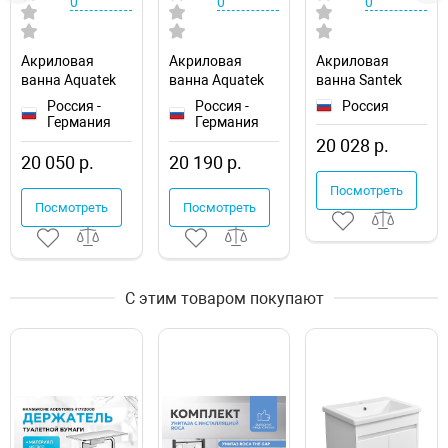
0
0
0
Акриловая
Акриловая
Акриловая
ванна Aquatek
ванна Aquatek
ванна Santek
Eco-friendly
Eco-friendly
Фиджи 180x80
Россия -
Россия -
Россия
София 170x70
Лайма 170х70
1WH501706
Германия
Германия
SOF170-0000001
LAI170-0000001
20 028 р.
20 050 р.
20 190 р.
Посмотреть
Посмотреть
Посмотреть
С этим товаром покупают