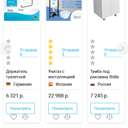
Отзывов:
Отзывов:
Отзывов:
0
3
0
Держатель
Унитаз с
Тумба под
туалетной
инсталляцией
раковину Stella
бумаги
Roca The Gap
Polar Фаворита
Германия
Испания
Россия
Hansgrohe
893104100
60 SP-00000163
AddStoris
6 321 р.
22 988 р.
7 245 р.
41772000 с
полкой
Посмотреть
Посмотреть
Посмотреть