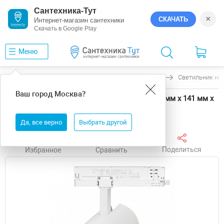
Сантехника-Тут
×
СКАЧАТЬ
Интернет-магазин сантехники
Скачать в Google Play
Меню
Главная
Светильники
Arlight
GERA
Светильник на 
Ваш город
Москва
?
Светильник на штанге Arlight GERA 58813 90 мм х 141 мм х
232 мм
Да, все верно
Выбрать другой
Поделиться
Избранное
Сравнить