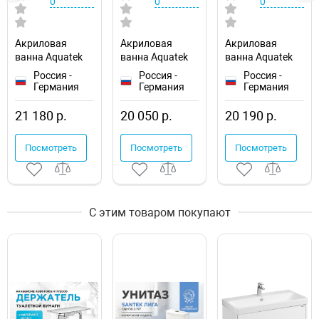
0
0
0
Акриловая
Акриловая
Акриловая
ванна Aquatek
ванна Aquatek
ванна Aquatek
Eco-friendly Ника
Eco-friendly
Eco-friendly
Россия -
Россия -
Россия -
170x75 NIK170-
София 170x70
Лайма 170х70
Германия
Германия
Германия
0000001
SOF170-0000001
LAI170-0000001
21 180 р.
20 050 р.
20 190 р.
Посмотреть
Посмотреть
Посмотреть
С этим товаром покупают