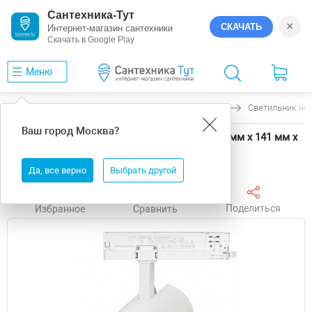
Сантехника-Тут
×
СКАЧАТЬ
Интернет-магазин сантехники
Скачать в Google Play
Меню
Главная
Светильники
Arlight
GERA
Светильник на 
Ваш город
Москва
?
Светильник на штанге Arlight GERA 58823 90 мм х 141 мм х
261 мм
Да, все верно
Выбрать другой
Поделиться
Избранное
Сравнить