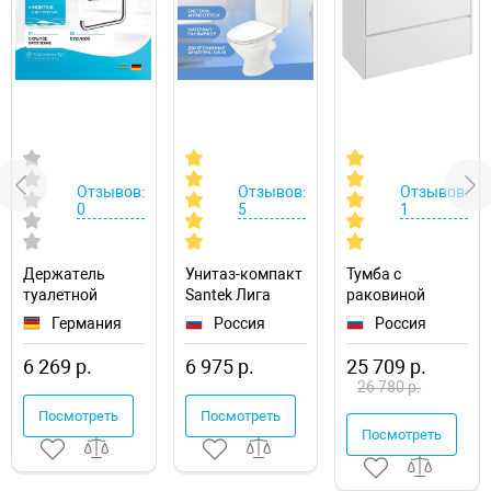
Отзывов:
Отзывов:
Отзывов:
0
5
1
Держатель
Унитаз-компакт
Тумба с
туалетной
Santek Лига
раковиной
бумаги
1.WH30.2.197
Aquaton Сканди
Германия
Россия
Россия
Hansgrohe
90
AddStoris
1A2519K0SD010
6 269 р.
6 975 р.
25 709 р.
41772000 с
подвесная
26 780 р.
полкой
Посмотреть
Посмотреть
Посмотреть