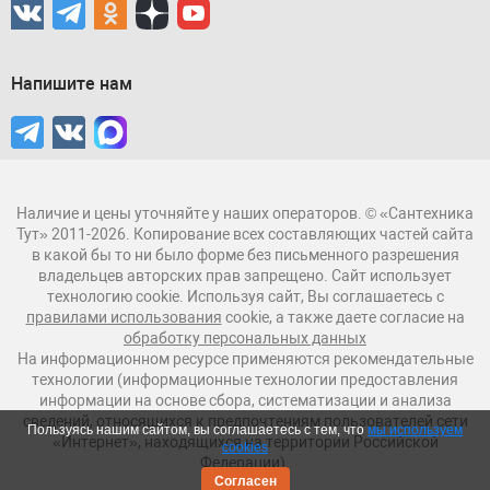
Напишите нам
Наличие и цены уточняйте у наших операторов. © «Сантехника
Тут» 2011-2026. Копирование всех составляющих частей сайта
в какой бы то ни было форме без письменного разрешения
владельцев авторских прав запрещено. Сайт использует
технологию cookie. Используя сайт, Вы соглашаетесь с
правилами использования
cookie, а также даете согласие на
обработку персональных данных
На информационном ресурсе применяются рекомендательные
технологии (информационные технологии предоставления
информации на основе сбора, систематизации и анализа
сведений, относящихся к предпочтениям пользователей сети
Пользуясь нашим сайтом, вы соглашаетесь с тем, что
мы используем
«Интернет», находящихся на территории Российской
cookies
Федерации).
Согласен