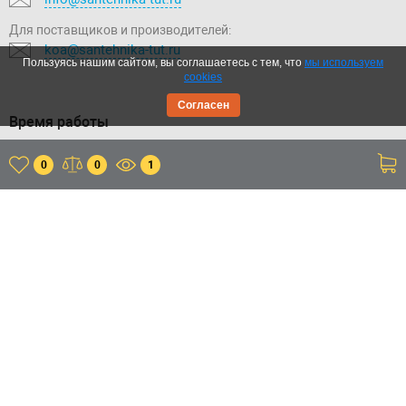
Для поставщиков и производителей:
koa@santehnika-tut.ru
Пользуясь нашим сайтом, вы соглашаетесь с тем, что
мы используем
cookies
Согласен
Время работы
Контактный-центр:
0
0
1
Пн.-Вс.: с 09:00 до 20:00
Отдел продаж:
Пн.-Вс.: с 09:00 до 20:00
Склад:
Пн.-Пт.: с 11:00 до 20:00
Сб.-Вс.: с 11:00 до 18:00
Приложение