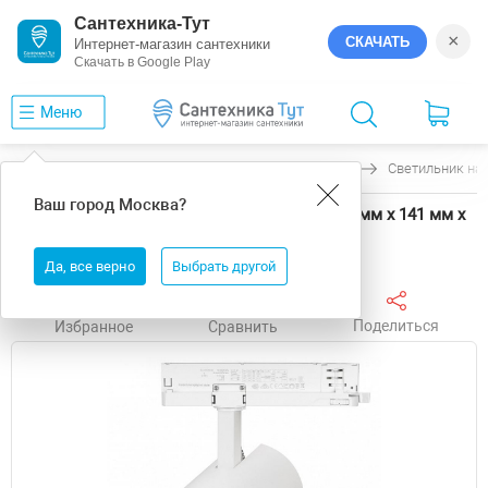
Сантехника-Тут
×
СКАЧАТЬ
Интернет-магазин сантехники
Скачать в Google Play
Меню
Главная
Светильники
Arlight
GERA
Светильник на 
Ваш город
Москва
?
Светильник на штанге Arlight GERA 58827 90 мм х 141 мм х
261 мм
Да, все верно
Выбрать другой
Поделиться
Избранное
Сравнить