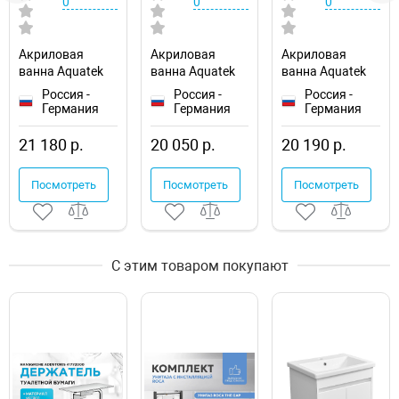
0
0
0
Акриловая
Акриловая
Акриловая
ванна Aquatek
ванна Aquatek
ванна Aquatek
Eco-friendly Ника
Eco-friendly
Eco-friendly
Россия -
Россия -
Россия -
170x75 NIK170-
София 170x70
Лайма 170х70
Германия
Германия
Германия
0000001
SOF170-0000001
LAI170-0000001
21 180 р.
20 050 р.
20 190 р.
Посмотреть
Посмотреть
Посмотреть
С этим товаром покупают