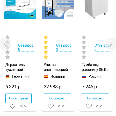
Отзывов:
Отзывов:
Отзывов:
0
3
0
Держатель
Унитаз с
Тумба под
туалетной
инсталляцией
раковину Stella
бумаги
Roca The Gap
Polar Фаворита
Германия
Испания
Россия
Hansgrohe
893104100
60 SP-00000163
AddStoris
6 321 р.
22 988 р.
7 245 р.
41772000 с
полкой
Посмотреть
Посмотреть
Посмотреть