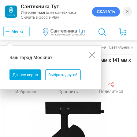
Сантехника-Тут
×
СКАЧАТЬ
Интернет-магазин сантехники
Скачать в Google Play
Меню
Главная
Светильники
Arlight
GERA
Светильник на 
Ваш город
Москва
?
Светильник на штанге Arlight GERA 58845 90 мм х 141 мм х
232 мм
Да, все верно
Выбрать другой
Поделиться
Избранное
Сравнить