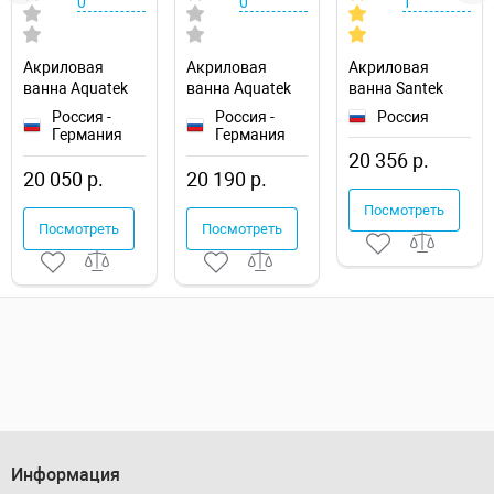
0
0
1
Акриловая
Акриловая
Акриловая
ванна Aquatek
ванна Aquatek
ванна Santek
Eco-friendly
Eco-friendly
Ламма 170x80
Россия -
Россия -
Россия
София 170x70
Лайма 170х70
1WH501763
Германия
Германия
SOF170-0000001
LAI170-0000001
20 356 р.
20 050 р.
20 190 р.
Посмотреть
Посмотреть
Посмотреть
Информация