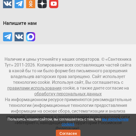
Напишите нам
Наличие и цены уточняйте у наших операторов. © «Сантехника
Тут» 2011-2026. Копирование всех составляющих частей сайта
в какой бы то ни было форме без письменного разрешения
владельцев авторских прав запрещено. Сайт использует
технологию cookie. Используя сайт, Вы соглашаетесь с
правилами использования
cookie, а также даете согласие на
обработку персональных данных
На информационном ресурсе применяются рекомендательные
технологии (информационные технологии предоставления
информации на основе сбора, систематизации и анализа
сведений, относящихся к предпочтениям пользователей сети
Пользуясь нашим сайтом, вы соглашаетесь с тем, что
мы используем
«Интернет», находящихся на территории Российской
cookies
Федерации).
Согласен