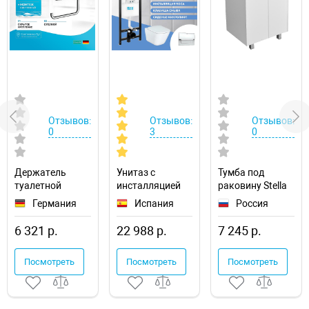
Отзывов:
Отзывов:
Отзывов:
0
3
0
Держатель
Унитаз с
Тумба под
туалетной
инсталляцией
раковину Stella
бумаги
Roca The Gap
Polar Фаворита
Германия
Испания
Россия
Hansgrohe
893104100
60 SP-00000163
AddStoris
6 321 р.
22 988 р.
7 245 р.
41772000 с
полкой
Посмотреть
Посмотреть
Посмотреть