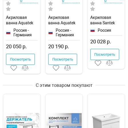
0
0
0
Акриловая
Акриловая
Акриловая
ванна Aquatek
ванна Aquatek
ванна Santek
Eco-friendly
Eco-friendly
Фиджи 180x80
Россия -
Россия -
Россия
София 170x70
Лайма 170х70
1WH501706
Германия
Германия
SOF170-0000001
LAI170-0000001
20 028 р.
20 050 р.
20 190 р.
Посмотреть
Посмотреть
Посмотреть
С этим товаром покупают