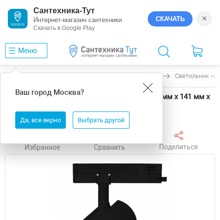
Сантехника-Тут
×
СКАЧАТЬ
Интернет-магазин сантехники
Скачать в Google Play
Меню
Главная
Светильники
Arlight
GERA
Светильник на 
Ваш город
Москва
?
Светильник на штанге Arlight GERA 58847 90 мм х 141 мм х
232 мм
Да, все верно
Выбрать другой
Поделиться
Избранное
Сравнить