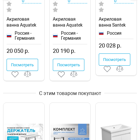
0
0
0
Акриловая
Акриловая
Акриловая
ванна Aquatek
ванна Aquatek
ванна Santek
Eco-friendly
Eco-friendly
Фиджи 180x80
Россия -
Россия -
Россия
София 170x70
Лайма 170х70
1WH501706
Германия
Германия
SOF170-0000001
LAI170-0000001
20 028 р.
20 050 р.
20 190 р.
Посмотреть
Посмотреть
Посмотреть
С этим товаром покупают