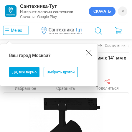
Сантехника-Тут
×
СКАЧАТЬ
Интернет-магазин сантехники
Скачать в Google Play
Меню
Главная
Светильники
Arlight
GERA
Светильник на 
Ваш город
Москва
?
Светильник на штанге Arlight GERA 58850 90 мм х 141 мм х
232 мм
Да, все верно
Выбрать другой
Поделиться
Избранное
Сравнить