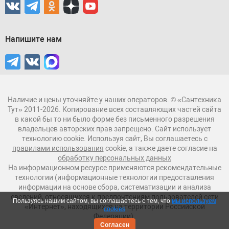
Напишите нам
Наличие и цены уточняйте у наших операторов. © «Сантехника
Тут» 2011-2026. Копирование всех составляющих частей сайта
в какой бы то ни было форме без письменного разрешения
владельцев авторских прав запрещено. Сайт использует
технологию cookie. Используя сайт, Вы соглашаетесь с
правилами использования
cookie, а также даете согласие на
обработку персональных данных
На информационном ресурсе применяются рекомендательные
технологии (информационные технологии предоставления
информации на основе сбора, систематизации и анализа
сведений, относящихся к предпочтениям пользователей сети
Пользуясь нашим сайтом, вы соглашаетесь с тем, что
мы используем
«Интернет», находящихся на территории Российской
cookies
Федерации).
Согласен