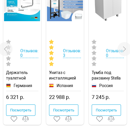
Отзывов:
Отзывов:
Отзывов:
0
3
0
Держатель
Унитаз с
Тумба под
туалетной
инсталляцией
раковину Stella
бумаги
Roca The Gap
Polar Фаворита
Германия
Испания
Россия
Hansgrohe
893104100
60 SP-00000163
AddStoris
6 321 р.
22 988 р.
7 245 р.
41772000 с
полкой
Посмотреть
Посмотреть
Посмотреть