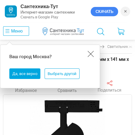
Сантехника-Тут
×
СКАЧАТЬ
Интернет-магазин сантехники
Скачать в Google Play
Меню
Главная
Светильники
Arlight
GERA
Светильник на 
Ваш город
Москва
?
Светильник на штанге Arlight GERA 58856 90 мм х 141 мм х
261 мм
Да, все верно
Выбрать другой
Поделиться
Избранное
Сравнить