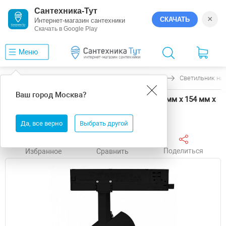
Сантехника-Тут
×
СКАЧАТЬ
Интернет-магазин сантехники
Скачать в Google Play
Меню
Главная
Светильники
Arlight
GERA
Светильник на 
Ваш город
Москва
?
Светильник на штанге Arlight GERA 58918 74 мм х 154 мм х
199 мм
Да, все верно
Выбрать другой
Поделиться
Избранное
Сравнить