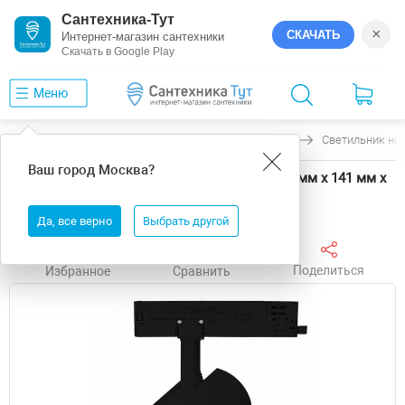
Сантехника-Тут
×
СКАЧАТЬ
Интернет-магазин сантехники
Скачать в Google Play
Меню
Главная
Светильники
Arlight
GERA
Светильник на 
Ваш город
Москва
?
Светильник на штанге Arlight GERA 58926 90 мм х 141 мм х
232 мм
Да, все верно
Выбрать другой
Поделиться
Избранное
Сравнить