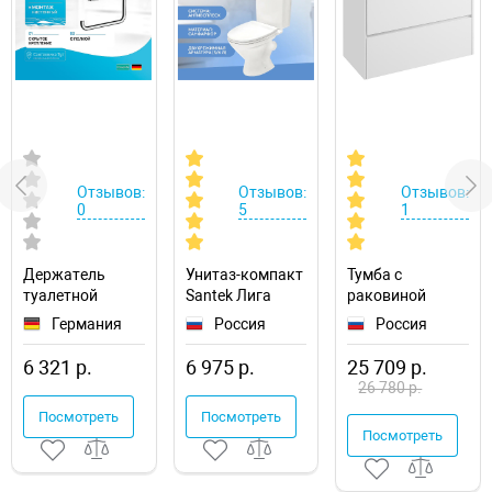
Отзывов:
Отзывов:
Отзывов:
0
5
1
Держатель
Унитаз-компакт
Тумба с
туалетной
Santek Лига
раковиной
бумаги
1.WH30.2.197
Aquaton Сканди
Германия
Россия
Россия
Hansgrohe
90
AddStoris
1A2519K0SD010
6 321 р.
6 975 р.
25 709 р.
41772000 с
подвесная
26 780 р.
полкой
Посмотреть
Посмотреть
Посмотреть