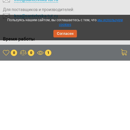
Для поставщиков и производителей:
koa@santehnika-tut.ru
Пользуясь нашим сайтом, вы соглашаетесь с тем, что
мы используем
cookies
Согласен
Время работы
Контактный-центр:
0
0
1
Пн.-Вс.: с 09:00 до 20:00
Отдел продаж:
Пн.-Вс.: с 09:00 до 20:00
Склад:
Пн.-Пт.: с 11:00 до 20:00
Сб.-Вс.: с 11:00 до 18:00
Приложение