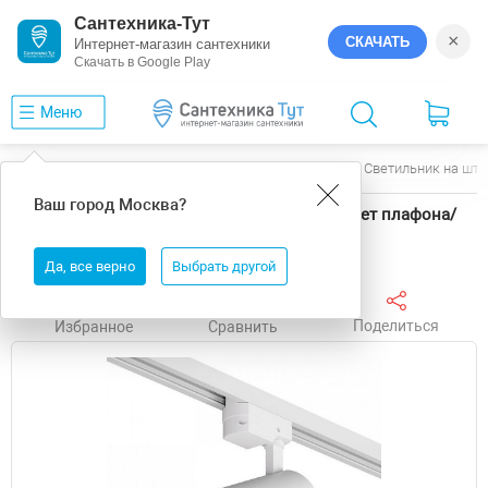
Сантехника-Тут
×
СКАЧАТЬ
Интернет-магазин сантехники
Скачать в Google Play
Меню
Главная
Трековые системы
Denkirs
Светильник на шта
Ваш город
Москва
?
Светильник на штанге Denkirs DK6454-WH цвет плафона/
подвески Белый, цвет арматуры Белый
Да, все верно
Выбрать другой
Поделиться
Избранное
Сравнить