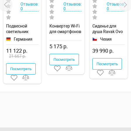
Отзывов:
Отзывов:
Отзывов:
0
0
0
Подвесной
Конвертер Wi-Fi
Сиденье для
светильник
для смартфонов
душа Ravak Ovo
Maytoni Modern
и планшетов
B II Opal/Black
Германия
Чехия
Manfred
Elektrostandard
B8F0000060
5 175 р.
MOD600PL-09W
76007 a059326
11 122 р.
39 990 р.
21 667 р.
Посмотреть
Посмотреть
Посмотреть