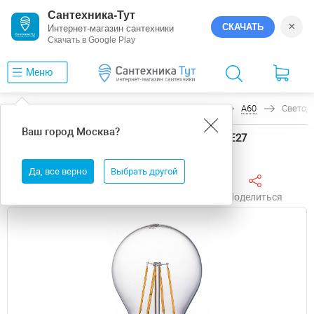
Сантехника-Тут
×
СКАЧАТЬ
Интернет-магазин сантехники
Скачать в Google Play
Меню
Главная
Светодиодные ленты
Farlight
A60
Светоди
Ваш город
Москва
?
Светодиодная лампа Farlight A60 FAR000089 E27
Да, все верно
Выбрать другой
Поделиться
Избранное
Сравнить