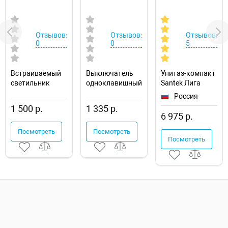
Отзывов:
Отзывов:
Отзывов:
0
0
5
Встраиваемый
Выключатель
Унитаз-компакт
светильник
одноклавишный
Santek Лига
Novotech Drum
с подсветкой
1.WH30.2.197
Россия
357600
без рамки
1 500 р.
1 335 р.
Voltum S70
6 975 р.
VLS010205
Посмотреть
Посмотреть
Посмотреть