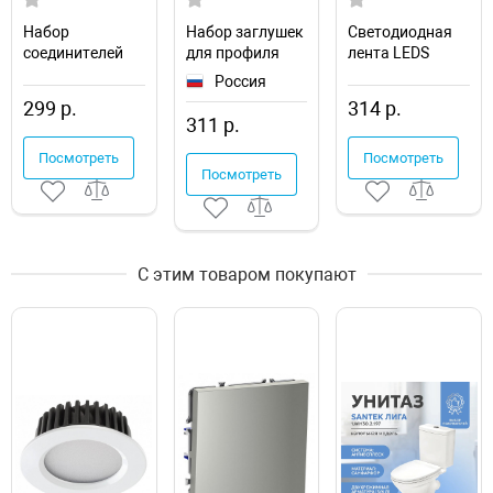
Набор
Набор заглушек
Светодиодная
соединителей
для профиля
лента LEDS
для лент
Arlight 58451
POWER 513045
Россия
Apeyron Electrics
299 р.
314 р.
09-100
311 р.
Посмотреть
Посмотреть
Посмотреть
С этим товаром покупают