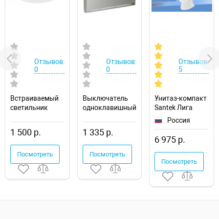
Отзывов:
Отзывов:
Отзывов:
0
0
5
Встраиваемый
Выключатель
Унитаз-компакт
светильник
одноклавишный
Santek Лига
Novotech Drum
с подсветкой
1.WH30.2.197
Россия
357600
без рамки
1 500 р.
1 335 р.
Voltum S70
6 975 р.
VLS010205
Посмотреть
Посмотреть
Посмотреть