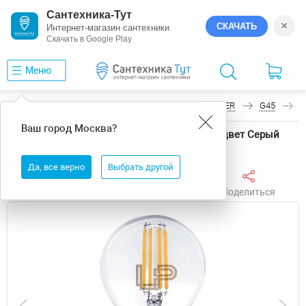
Сантехника-Тут
×
СКАЧАТЬ
Интернет-магазин сантехники
Скачать в Google Play
Меню
Главная
Светодиодные ленты
LEDS POWER
G45
С
Ваш город
Москва
?
Светодиодная лампа LEDS POWER G45 7113 цвет Серый
Да, все верно
Выбрать другой
Поделиться
Избранное
Сравнить