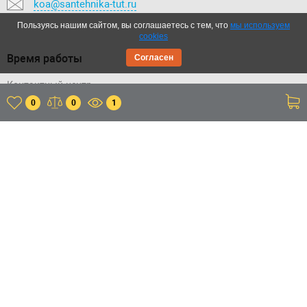
koa@santehnika-tut.ru
Пользуясь нашим сайтом, вы соглашаетесь с тем, что
мы используем
cookies
Время работы
Согласен
Контактный-центр:
Пн.-Вс.: с 09:00 до 20:00
0
0
1
Отдел продаж:
Пн.-Вс.: с 09:00 до 20:00
Склад:
Пн.-Пт.: с 11:00 до 20:00
Сб.-Вс.: с 11:00 до 18:00
Приложение