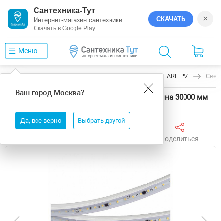
Сантехника-Тут
×
СКАЧАТЬ
Интернет-магазин сантехники
Скачать в Google Play
Меню
Главная
Светодиодные ленты
Arlight
ARL-PV
Свет
Ваш город
Москва
?
Светодиодная лента Arlight ARL-PV 54684 длина 30000 мм
Да, все верно
Выбрать другой
Поделиться
Избранное
Сравнить