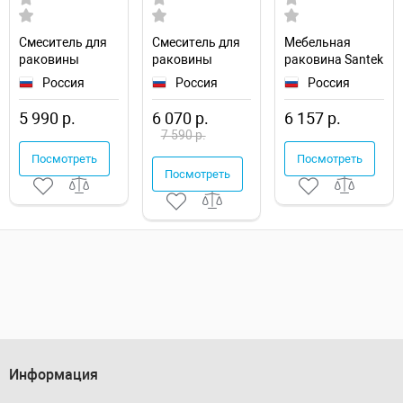
Смеситель для
Смеситель для
Мебельная
раковины
раковины
раковина Santek
Milardo Azure
Milardo Maze
Балтика 80
Россия
Россия
Россия
AZUSB00M01
MAZBL01M01
1WH501524
5 990 р.
6 070 р.
6 157 р.
7 590 р.
Посмотреть
Посмотреть
Посмотреть
Информация