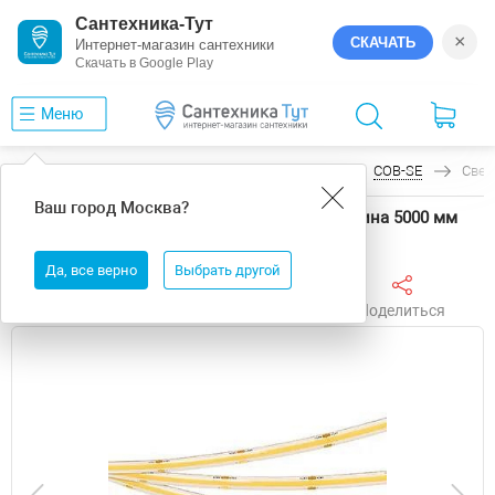
Сантехника-Тут
×
СКАЧАТЬ
Интернет-магазин сантехники
Скачать в Google Play
Меню
Главная
Светодиодные ленты
Arlight
COB-SE
Свет
Ваш город
Москва
?
Светодиодная лента Arlight COB-SE 58302 длина 5000 мм
Да, все верно
Выбрать другой
Поделиться
Избранное
Сравнить