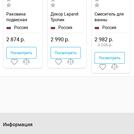
Раковина
Декор Laparet
Смеситель для
подвесная
Тропик
ванны
Santeri Pro 57
VT\A662\48018R
Сантаком
Россия
Россия
Россия
1.3115.5.S00.10B.0
матовая
276019с
обрезная
универсальный
2 874 р.
2 990 р.
2 982 р.
3 106 р.
Посмотреть
Посмотреть
Посмотреть
Информация