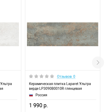
Отзывов: 0
 Ультра
Керамическая плитка Laparet Ультра
Ке
ая
верде LP3090B0010R глянцевая
гр
обрезная
Россия
1 990 р.
1