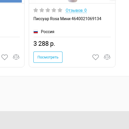
Отзывов: 0
Писсуар Rosa Мини 4640021069134
Ин
SL
Россия
3 288 р.
2
Посмотреть