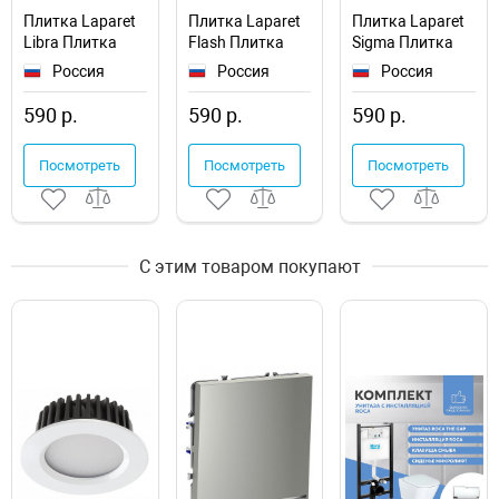
Плитка Laparet
Плитка Laparet
Плитка Laparet
Libra Плитка
Flash Плитка
Sigma Плитка
настенная
настенная
настенная
Россия
Россия
Россия
оранжевый 17-
мозаика 17-00-
голубой 17-01-
01-35-486 20х60
06-495 20х60
61-463 20х60
590 р.
590 р.
590 р.
Посмотреть
Посмотреть
Посмотреть
С этим товаром покупают