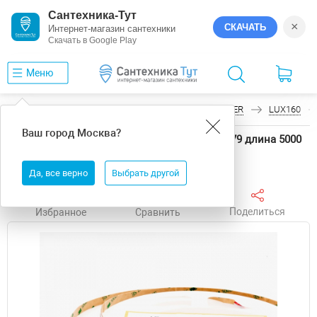
Сантехника-Тут
×
СКАЧАТЬ
Интернет-магазин сантехники
Скачать в Google Play
Меню
Главная
Светодиодные ленты
LEDS POWER
LUX160
Ваш город
Москва
?
Светодиодная лента LEDS POWER LUX160 6079 длина 5000
мм
Да, все верно
Выбрать другой
Поделиться
Избранное
Сравнить