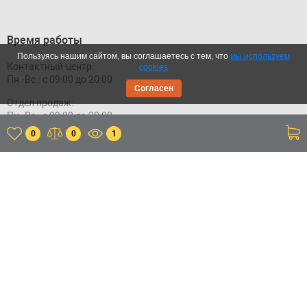
Время работы
Пользуясь нашим сайтом, вы соглашаетесь с тем, что
мы используем
Контактный-центр:
cookies
Пн.-Вс.: с 09:00 до 20:00
Согласен
Отдел продаж:
Пн.-Вс.: с 09:00 до 20:00
0
0
1
Склад:
Пн.-Пт.: с 11:00 до 20:00
Сб.-Вс.: с 11:00 до 18:00
Приложение