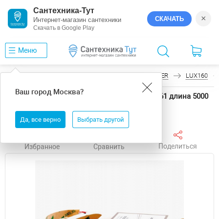
Сантехника-Тут
×
СКАЧАТЬ
Интернет-магазин сантехники
Скачать в Google Play
Меню
Главная
Светодиодные ленты
LEDS POWER
LUX160
Ваш город
Москва
?
Светодиодная лента LEDS POWER LUX160 6161 длина 5000
мм
Да, все верно
Выбрать другой
Поделиться
Избранное
Сравнить