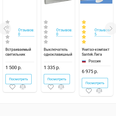
Отзывов:
Отзывов:
Отзывов:
0
0
5
Встраиваемый
Выключатель
Унитаз-компакт
светильник
одноклавишный
Santek Лига
Novotech Drum
с подсветкой
1.WH30.2.197
Россия
357600
без рамки
1 500 р.
1 335 р.
Voltum S70
6 975 р.
VLS010205
Посмотреть
Посмотреть
Посмотреть