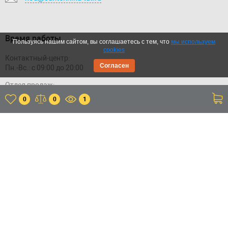
Время работы
Пользуясь нашим сайтом, вы соглашаетесь с тем, что
мы используем
cookies
Контактный-центр:
Согласен
Пн.-Вс.: с 09:00 до 20:00
Отдел продаж:
Пн.-Вс.: с 09:00 до 20:00
0
0
1
Склад:
Пн.-Пт.: с 11:00 до 20:00
Сб.-Вс.: с 11:00 до 18:00
Приложение