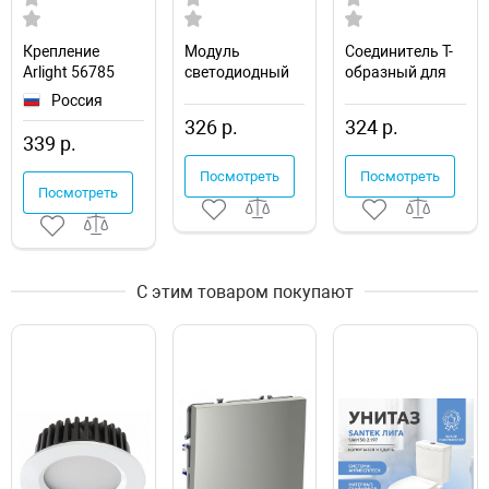
Крепление
Модуль
Соединитель T-
Arlight 56785
светодиодный
образный для
Apeyron Electrics
треков Apeyron
Россия
02-42
Electrics 09-124
326 р.
324 р.
339 р.
Посмотреть
Посмотреть
Посмотреть
С этим товаром покупают