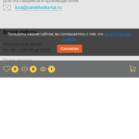
Для поставщиков и производителей:
koa@santehnika-tut.ru
Время работы
Пользуясь нашим сайтом, вы соглашаетесь с тем, что
мы используем
cookies
Контактный-центр:
Согласен
Пн.-Вс.: с 09:00 до 20:00
Отдел продаж:
Пн.-Вс.: с 09:00 до 20:00
0
0
1
Склад:
Пн.-Пт.: с 11:00 до 20:00
Сб.-Вс.: с 11:00 до 18:00
Приложение