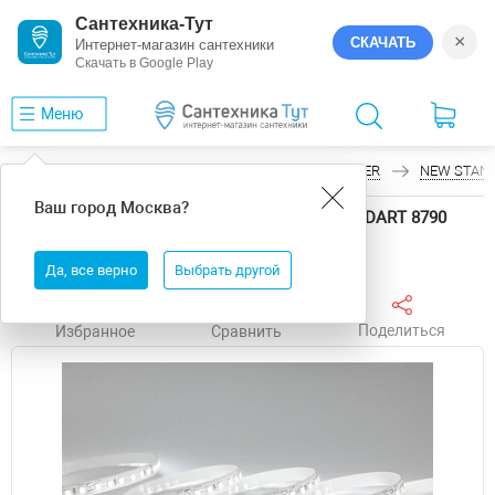
Сантехника-Тут
×
СКАЧАТЬ
Интернет-магазин сантехники
Скачать в Google Play
Меню
Главная
Светодиодные ленты
LEDS POWER
NEW STAN
Ваш город
Москва
?
Светодиодная лента LEDS POWER NEW STANDART 8790
длина 5000 мм
Да, все верно
Выбрать другой
Поделиться
Избранное
Сравнить