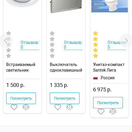
Отзывов:
Отзывов:
Отзывов:
0
0
5
Встраиваемый
Выключатель
Унитаз-компакт
светильник
одноклавишный
Santek Лига
Novotech Drum
с подсветкой
1.WH30.2.197
Россия
357600
без рамки
1 500 р.
1 335 р.
Voltum S70
6 975 р.
VLS010205
Посмотреть
Посмотреть
Посмотреть