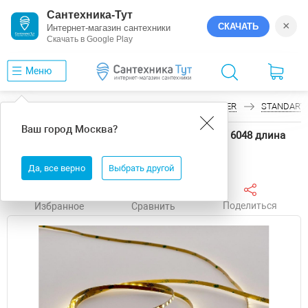
Сантехника-Тут
×
СКАЧАТЬ
Интернет-магазин сантехники
Скачать в Google Play
Меню
Главная
Светодиодные ленты
LEDS POWER
STANDART
Ваш город
Москва
?
Светодиодная лента LEDS POWER STANDART 6048 длина
5000 мм
Да, все верно
Выбрать другой
Поделиться
Избранное
Сравнить