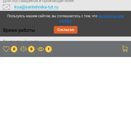
Для поставщиков и производителей:
koa@santehnika-tut.ru
Пользуясь нашим сайтом, вы соглашаетесь с тем, что
мы используем
cookies
Время работы
Согласен
Контактный-центр:
Пн.-Вс.: с 09:00 до 20:00
0
0
1
Отдел продаж:
Пн.-Вс.: с 09:00 до 20:00
Склад:
Пн.-Пт.: с 11:00 до 20:00
Сб.-Вс.: с 11:00 до 18:00
Приложение