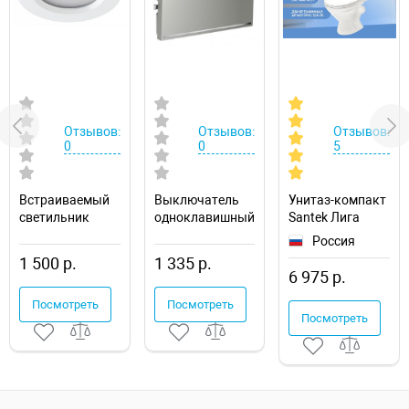
Отзывов:
Отзывов:
Отзывов:
0
0
5
Встраиваемый
Выключатель
Унитаз-компакт
светильник
одноклавишный
Santek Лига
Novotech Drum
с подсветкой
1.WH30.2.197
Россия
357600
без рамки
1 500 р.
1 335 р.
Voltum S70
6 975 р.
VLS010205
Посмотреть
Посмотреть
Посмотреть