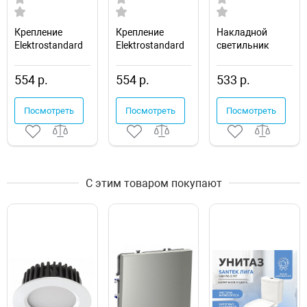
Крепление
Крепление
Накладной
Elektrostandard
Elektrostandard
светильник
Clip LL-2-ALP026
Clip LL-2-ALP027
Apeyron Electrics
НББ-60косоеоснов
554 р.
554 р.
533 р.
Посмотреть
Посмотреть
Посмотреть
С этим товаром покупают