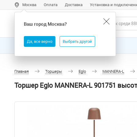
Москва
Оплата
Доставка
Установка и подключен
Ваш город
Москва
?
Да, все верно
Выбрать другой
Все товары
Бренды
Главная
Торшеры
Eglo
MANNERA-L
Торшер Eglo MANNERA-L 901751 высот