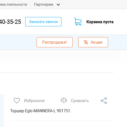
мма лояльности
Партнерам
40-35-25
Корзина пуста
Заказать звонок
Распродажа!
Акции
Избранное
Сравнить
Торшер Eglo MANNERA-L 901751.