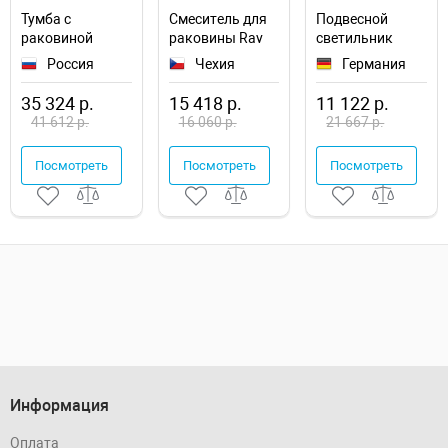
Тумба с
Смеситель для
Подвесной
раковиной
раковины Rav
светильник
SanVit Кубэ-1 60
Slezak Labe
Maytoni Modern
Россия
Чехия
Германия
kkube1060 с
L527.5K
Manfred
фактурой под
MOD600PL-09W
35 324 р.
15 418 р.
11 122 р.
дерево
41 612 р.
16 060 р.
21 667 р.
подвесная
Посмотреть
Посмотреть
Посмотреть
Информация
Оплата