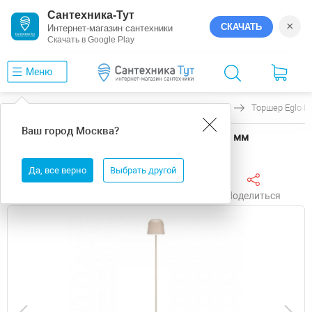
Сантехника-Тут
×
СКАЧАТЬ
Интернет-магазин сантехники
Скачать в Google Play
Меню
Главная
Торшеры
Eglo
MANNERA-L
Торшер Eglo 
Ваш город
Москва
?
Торшер Eglo MANNERA-L 901752 высота 1400 мм
Да, все верно
Выбрать другой
Поделиться
Избранное
Сравнить